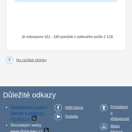
Je zobrazeno 161 - 180 položek z celkového počtu 2 128.
Na začátek stránky
Důležité odkazy
Elektronické podání
Prohlášení
Větší šance
žádosti o podporu
o
Youtube
(IS KP21+)
přístupnosti
Související weby:
Mapa
www.dotaceeu.cz