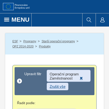
Přejít k obsahu
MENU
/
/
/
ESF
Programy
Starší operační programy
/
OPZ 2014-2020
Produkty
Upravit filtr
Upravit filtr
Operační program
Zaměstnanost
Zrušit vše
Řadit podle: