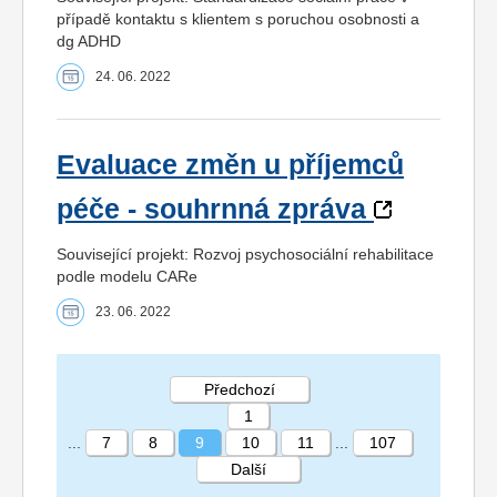
případě kontaktu s klientem s poruchou osobnosti a
dg ADHD
24. 06. 2022
Evaluace změn u příjemců
péče - souhrnná zpráva
Související projekt: Rozvoj psychosociální rehabilitace
podle modelu CARe
23. 06. 2022
Předchozí
1
...
7
8
9
10
11
...
107
Další
STRÁNKA 9 107