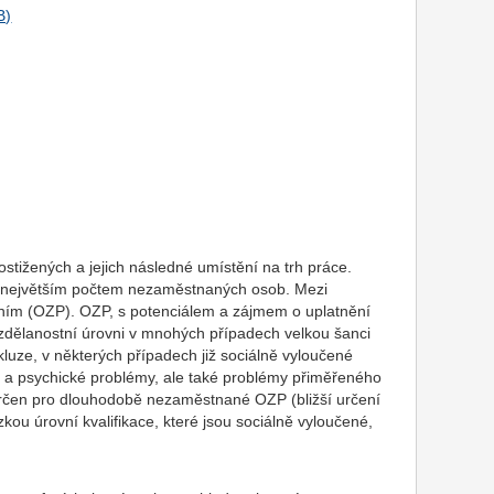
ostižených a jejich následné umístění na trh práce.
 s největším počtem nezaměstnaných osob. Mezi
ním (OZP). OZP, s potenciálem a zájmem o uplatnění
zdělanostní úrovni v mnohých případech velkou šanci
kluze, v některých případech již sociálně vyloučené
ní a psychické problémy, ale také problémy přiměřeného
e určen pro dlouhodobě nezaměstnané OZP (bližší určení
kou úrovní kvalifikace, které jsou sociálně vyloučené,