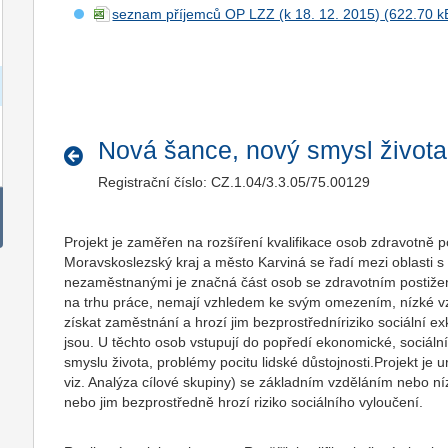
seznam příjemců OP LZZ (k 18. 12. 2015)
Nová šance, nový smysl života
Registrační číslo: CZ.1.04/3.3.05/75.00129
Projekt je zaměřen na rozšíření kvalifikace osob zdravotně p
Moravskoslezský kraj a město Karviná se řadí mezi oblasti
nezaměstnanými je značná část osob se zdravotním postiže
na trhu práce, nemají vzhledem ke svým omezením, nízké v
získat zaměstnání a hrozí jim bezprostředníriziko sociální ex
jsou. U těchto osob vstupují do popředí ekonomické, sociál
smyslu života, problémy pocitu lidské důstojnosti.Projekt j
viz. Analýza cílové skupiny) se základním vzděláním nebo níz
nebo jim bezprostředně hrozí riziko sociálního vyloučení.