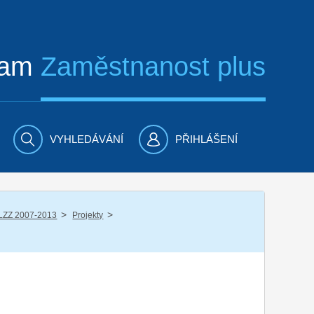
ram
Zaměstnanost plus
VYHLEDÁVÁNÍ
PŘIHLÁŠENÍ
/
/
LZZ 2007-2013
Projekty