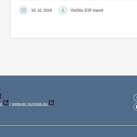
16. 10. 2018
Vložil/a: ESF import
z
|
www.ec.europa.eu