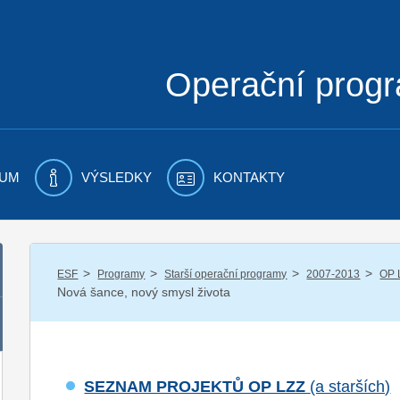
Operační prog
UM
VÝSLEDKY
KONTAKTY
/
/
/
/
ESF
Programy
Starší operační programy
2007-2013
OP 
Nová šance, nový smysl života
SEZNAM PROJEKTŮ OP LZZ
(a starších)