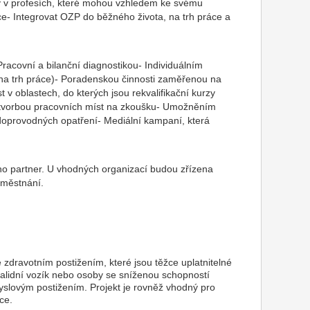
iny v profesích, které mohou vzhledem ke svému
áce- Integrovat OZP do běžného života, na trh práce a
Pracovní a bilanční diagnostikou- Individuálním
i na trh práce)- Poradenskou činnosti zaměřenou na
v oblastech, do kterých jsou rekvalifikační kurzy
vorbou pracovních míst na zkoušku- Umožněním
 doprovodných opatření- Mediální kampaní, která
jeho partner. U vhodných organizací budou zřízena
aměstnání.
 zdravotním postižením, které jsou těžce uplatnitelné
validní vozík nebo osoby se sníženou schopností
lovým postižením. Projekt je rovněž vhodný pro
ce.