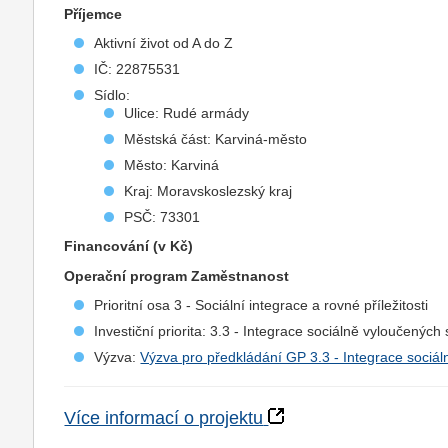
Příjemce
Aktivní život od A do Z
IČ: 22875531
Sídlo:
Ulice: Rudé armády
Městská část: Karviná-město
Město: Karviná
Kraj: Moravskoslezský kraj
PSČ: 73301
Financování (v Kč)
Operační program Zaměstnanost
Prioritní osa 3 - Sociální integrace a rovné příležitosti
Investiční priorita: 3.3 - Integrace sociálně vyloučených
Výzva:
Výzva pro předkládání GP 3.3 - Integrace sociál
Více informací o projektu