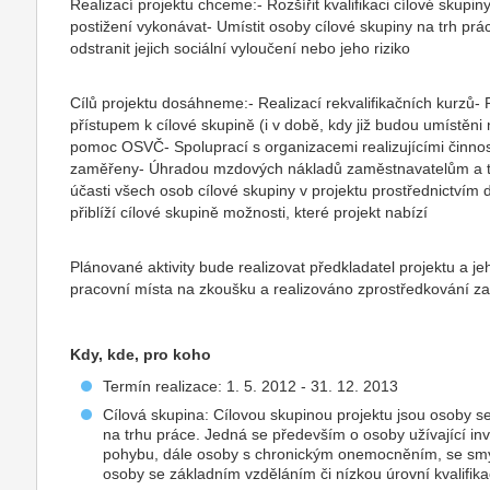
Realizací projektu chceme:- Rozšířit kvalifikaci cílové skup
postižení vykonávat- Umístit osoby cílové skupiny na trh pr
odstranit jejich sociální vyloučení nebo jeho riziko
Cílů projektu dosáhneme:- Realizací rekvalifikačních kurzů- 
přístupem k cílové skupině (i v době, kdy již budou umístěn
pomoc OSVČ- Spoluprací s organizacemi realizujícími činnost 
zaměřeny- Úhradou mzdových nákladů zaměstnavatelům a t
účasti všech osob cílové skupiny v projektu prostřednictvím
přiblíží cílové skupině možnosti, které projekt nabízí
Plánované aktivity bude realizovat předkladatel projektu a 
pracovní místa na zkoušku a realizováno zprostředkování z
Kdy, kde, pro koho
Termín realizace: 1. 5. 2012 - 31. 12. 2013
Cílová skupina: Cílovou skupinou projektu jsou osoby se
na trhu práce. Jedná se především o osoby užívající in
pohybu, dále osoby s chronickým onemocněním, se smys
osoby se základním vzděláním či nízkou úrovní kvalifika