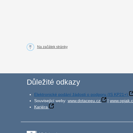
Na začátek stránky
Důležité odkazy
Elektronické podání žádosti o podporu (IS KP21+)
Související weby:
www.dotaceeu.cz
|
www.opjak.c
Kariéra