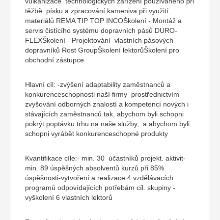
vulkanizace technologických zařízení používaného při
těžbě písku a zpracování kameniva při využití
materiálů REMA TIP TOP INCOŠkolení - Montáž a
servis čistícího systému dopravních pásů DURO-
FLEXŠkolení - Projektování vlastních pásových
dopravníků Rost GroupŠkolení lektorůŠkolení pro
obchodní zástupce
Hlavní cíl: -zvýšení adaptability zaměstnanců a
konkurenceschopnosti naší firmy prostřednictvím
zvyšování odborných znalostí a kompetencí nových i
stávajících zaměstnanců tak, abychom byli schopni
pokrýt poptávku trhu na naše služby, a abychom byli
schopni vyrábět konkurenceschopné produkty
Kvantifikace cíle:- min. 30 účastníků projekt. aktivit-
min. 89 úspěšných absolventů kurzů při 85%
úspěšnosti-vytvoření a realizace 4 vzdělávacích
programů odpovídajících potřebám cíl. skupiny -
vyškolení 6 vlastních lektorů