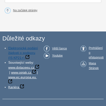
Na začátek stránky
Důležité odkazy
Elektronické podání
Prohlášení
Větší šance
žádosti o podporu
o
Youtube
(IS KP21+)
přístupnosti
Související weby:
Mapa
www.dotaceeu.cz
Stránek
|
www.opjak.cz
|
www.ec.europa.eu
Kariéra