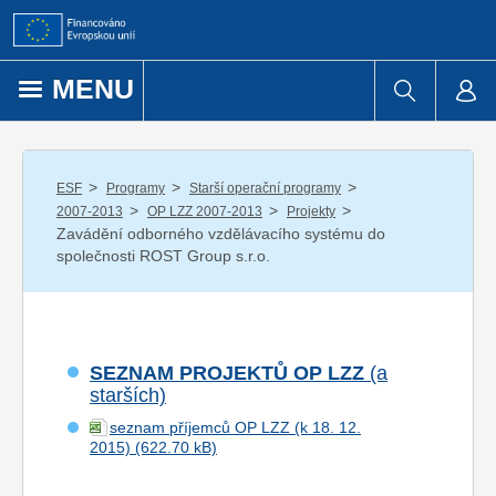
Přejít k obsahu
MENU
/
/
/
ESF
Programy
Starší operační programy
/
/
/
2007-2013
OP LZZ 2007-2013
Projekty
Zavádění odborného vzdělávacího systému do
společnosti ROST Group s.r.o.
SEZNAM PROJEKTŮ OP LZZ
(a
starších)
seznam příjemců OP LZZ (k 18. 12.
2015)