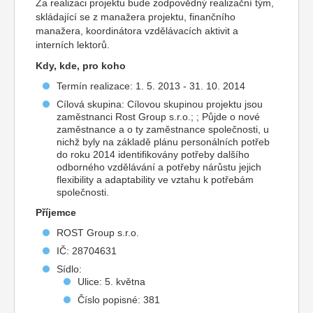
Za realizaci projektu bude zodpovědný realizační tým,
skládající se z manažera projektu, finančního
manažera, koordinátora vzdělávacích aktivit a
interních lektorů.
Kdy, kde, pro koho
Termín realizace: 1. 5. 2013 - 31. 10. 2014
Cílová skupina: Cílovou skupinou projektu jsou
zaměstnanci Rost Group s.r.o.; ; Půjde o nové
zaměstnance a o ty zaměstnance společnosti, u
nichž byly na základě plánu personálních potřeb
do roku 2014 identifikovány potřeby dalšího
odborného vzdělávání a potřeby nárůstu jejich
flexibility a adaptability ve vztahu k potřebám
společnosti.
Příjemce
ROST Group s.r.o.
IČ: 28704631
Sídlo:
Ulice: 5. května
Číslo popisné: 381