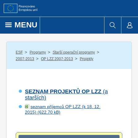
Přejít k obsahu
MENU
/
/
/
ESF
Programy
Starší operační programy
/
/
2007-2013
OP LZZ 2007-2013
Projekty
SEZNAM PROJEKTŮ OP LZZ
(a
starších)
seznam příjemců OP LZZ (k 18. 12.
2015)