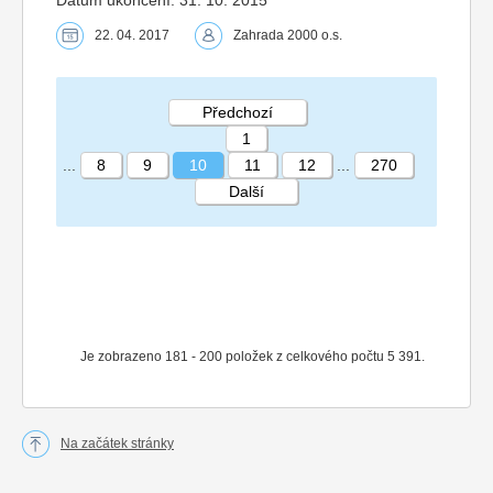
22. 04. 2017
Zahrada 2000 o.s.
Předchozí
1
...
8
9
10
11
12
...
270
Další
STRÁNKA 10 270
Je zobrazeno 181 - 200 položek z celkového počtu 5 391.
Na začátek stránky