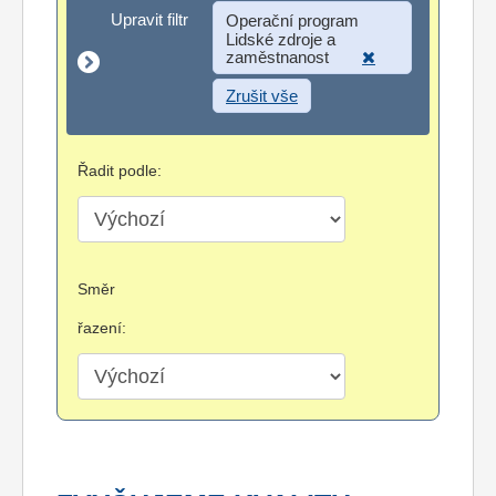
Upravit filtr
Upravit filtr
Operační program
Lidské zdroje a
zaměstnanost
Zrušit vše
Řadit podle:
Směr
řazení: