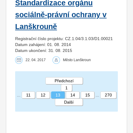
Standardizace orgánu
sociálně-právní ochrany v
Lanškrouně
Registrační číslo projektu: CZ.1.04/3.1.03/D1.00021
Datum zahájení: 01. 08. 2014
Datum ukončení: 31. 08. 2015
22. 04. 2017
Město Lanškroun
Předchozí
1
...
11
12
13
14
15
...
270
Další
STRÁNKA 13 270