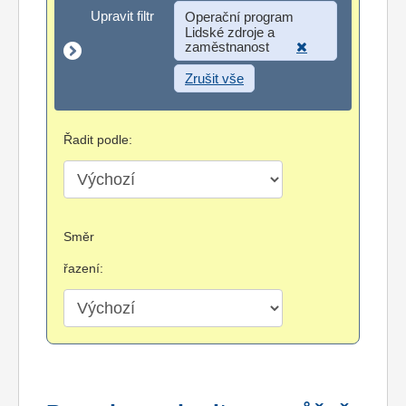
Upravit filtr
Upravit filtr
Operační program
Lidské zdroje a
zaměstnanost
Zrušit vše
Řadit podle:
Směr
řazení: