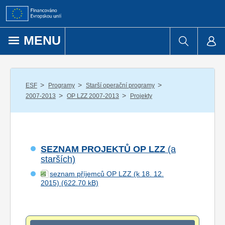
Přejít k obsahu
MENU
/
/
/
ESF
Programy
Starší operační programy
/
/
2007-2013
OP LZZ 2007-2013
Projekty
SEZNAM PROJEKTŮ OP LZZ
(a
starších)
seznam příjemců OP LZZ (k 18. 12.
2015)