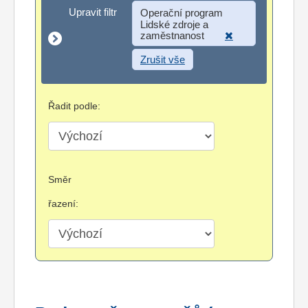
Upravit filtr
Upravit filtr
Operační program
Lidské zdroje a
zaměstnanost
Zrušit vše
Řadit podle:
Směr
řazení: