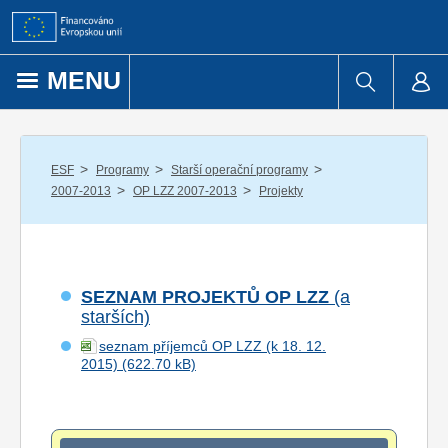
Přejít k obsahu
MENU
/
/
/
ESF
Programy
Starší operační programy
/
/
2007-2013
OP LZZ 2007-2013
Projekty
SEZNAM PROJEKTŮ OP LZZ
(a
starších)
seznam příjemců OP LZZ (k 18. 12.
2015)