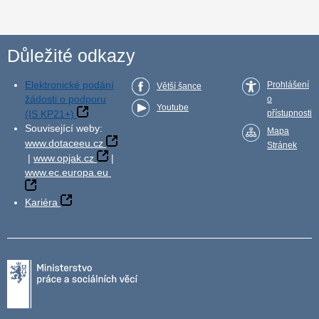
Důležité odkazy
Elektronické podání
Prohlášení
Větší šance
žádosti o podporu
o
Youtube
(IS KP21+)
přístupnosti
Související weby:
Mapa
www.dotaceeu.cz
Stránek
|
www.opjak.cz
|
www.ec.europa.eu
Kariéra