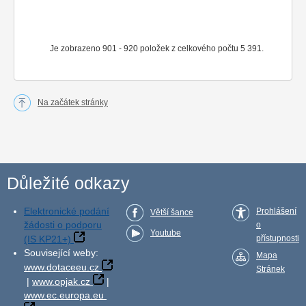
Je zobrazeno 901 - 920 položek z celkového počtu 5 391.
Na začátek stránky
Důležité odkazy
Elektronické podání
Prohlášení
Větší šance
žádosti o podporu
o
Youtube
(IS KP21+)
přístupnosti
Související weby:
Mapa
www.dotaceeu.cz
Stránek
|
www.opjak.cz
|
www.ec.europa.eu