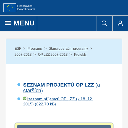
Přejít k obsahu
MENU
/
/
/
ESF
Programy
Starší operační programy
/
/
2007-2013
OP LZZ 2007-2013
Projekty
SEZNAM PROJEKTŮ OP LZZ
(a
starších)
seznam příjemců OP LZZ (k 18. 12.
2015)