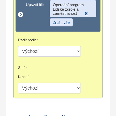
Upravit filtr
Upravit filtr
Operační program
Lidské zdroje a
zaměstnanost
Zrušit vše
Řadit podle:
Směr
řazení: