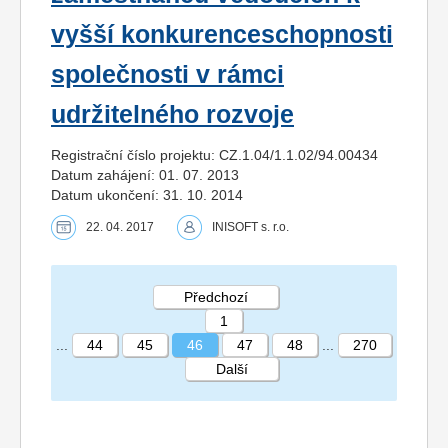
vyšší konkurenceschopnosti
společnosti v rámci
udržitelného rozvoje
Registrační číslo projektu: CZ.1.04/1.1.02/94.00434
Datum zahájení: 01. 07. 2013
Datum ukončení: 31. 10. 2014
22. 04. 2017
INISOFT s. r.o.
Předchozí
1
...
44
45
46
47
48
...
270
Další
STRÁNKA 46 270