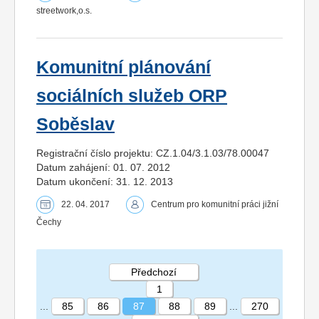
streetwork,o.s.
Komunitní plánování
sociálních služeb ORP
Soběslav
Registrační číslo projektu: CZ.1.04/3.1.03/78.00047
Datum zahájení: 01. 07. 2012
Datum ukončení: 31. 12. 2013
22. 04. 2017
Centrum pro komunitní práci jižní
Čechy
Předchozí
1
...
85
86
87
88
89
...
270