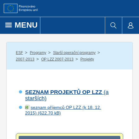
Přejít k obsahu
MENU
/
/
/
ESF
Programy
Starší operační programy
/
/
2007-2013
OP LZZ 2007-2013
Projekty
SEZNAM PROJEKTŮ OP LZZ
(a
starších)
seznam příjemců OP LZZ (k 18. 12.
2015)