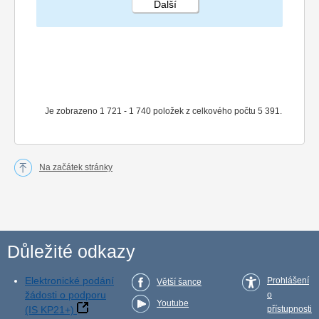
Další
STRÁNKA 87 270
Je zobrazeno 1 721 - 1 740 položek z celkového počtu 5 391.
Na začátek stránky
Důležité odkazy
Elektronické podání
Prohlášení
Větší šance
žádosti o podporu
o
Youtube
(IS KP21+)
přístupnosti