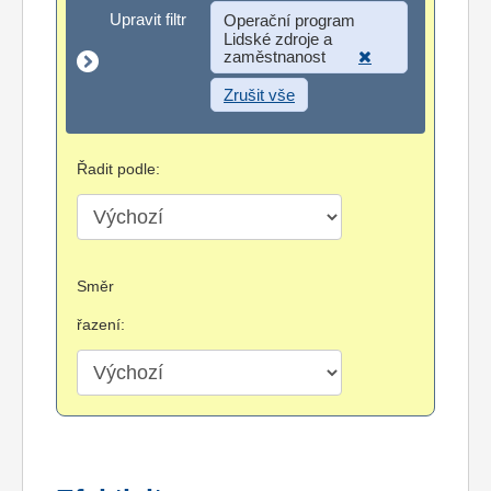
Upravit filtr
Upravit filtr
Operační program
Lidské zdroje a
zaměstnanost
Zrušit vše
Řadit podle:
Směr
řazení: