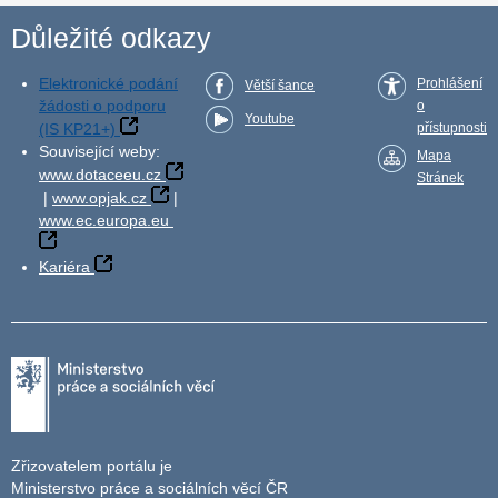
Důležité odkazy
Elektronické podání
Prohlášení
Větší šance
žádosti o podporu
o
Youtube
(IS KP21+)
přístupnosti
Související weby:
Mapa
www.dotaceeu.cz
Stránek
|
www.opjak.cz
|
www.ec.europa.eu
Kariéra
Zřizovatelem portálu je
Ministerstvo práce a sociálních věcí ČR