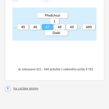
Předchozí
1
...
45
46
47
48
49
...
489
Další
STRÁNKA 47 489
Je zobrazeno 921 - 940 položek z celkového počtu 9 762.
Na začátek stránky