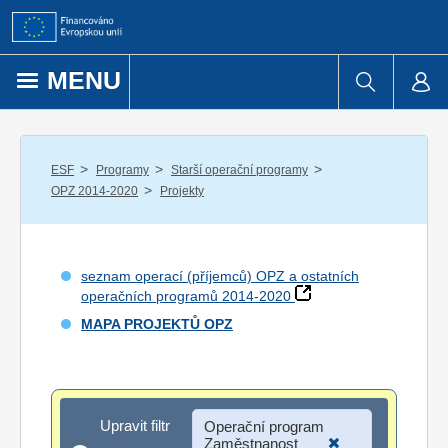
Přejít k obsahu
MENU
/
/
/
ESF
Programy
Starší operační programy
/
OPZ 2014-2020
Projekty
seznam operací (příjemců) OPZ a ostatních
operačních programů 2014-2020
MAPA PROJEKTŮ OPZ
Upravit filtr
Upravit filtr
Operační program
Zaměstnanost