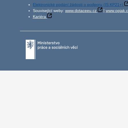
Elektronické podání žádosti o podporu (IS KP21+)
Související weby:
www.dotaceeu.cz
|
www.opjak.c
Kariéra