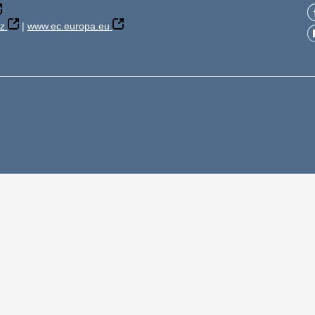
z
|
www.ec.europa.eu