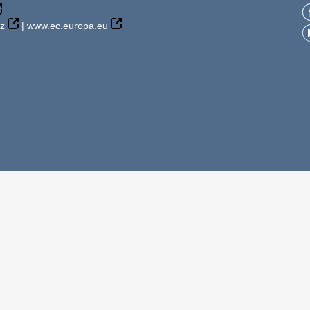
z
|
www.ec.europa.eu