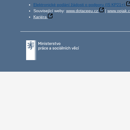
Elektronické podání žádosti o podporu (IS KP21+)
Související weby:
www.dotaceeu.cz
|
www.opjak.c
Kariéra