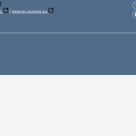
z
|
www.ec.europa.eu