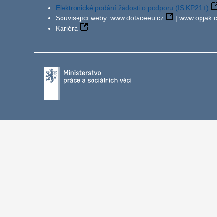
Elektronické podání žádosti o podporu (IS KP21+)
Související weby:
www.dotaceeu.cz
|
www.opjak.c
Kariéra