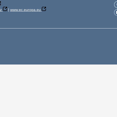
z
|
www.ec.europa.eu