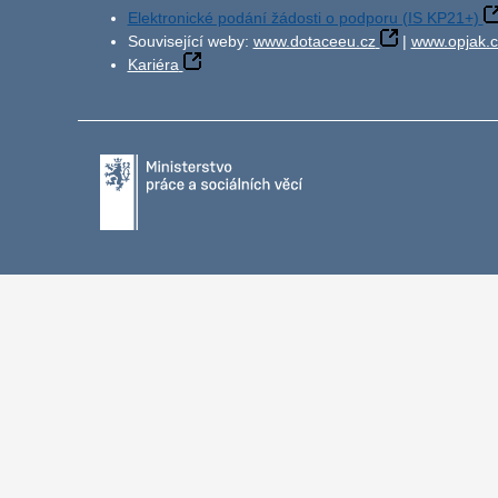
Elektronické podání žádosti o podporu (IS KP21+)
Související weby:
www.dotaceeu.cz
|
www.opjak.c
Kariéra