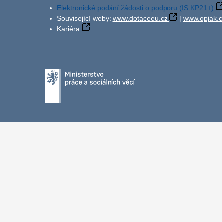
Elektronické podání žádosti o podporu (IS KP21+)
Související weby:
www.dotaceeu.cz
|
www.opjak.c
Kariéra