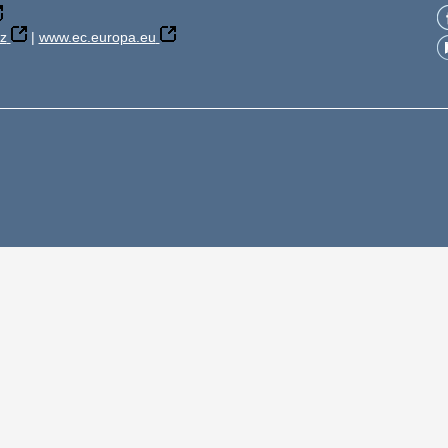
z
|
www.ec.europa.eu