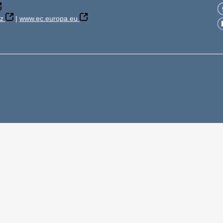
z
|
www.ec.europa.eu