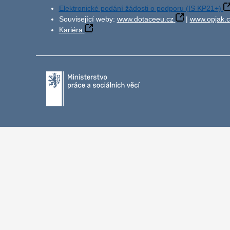
Elektronické podání žádosti o podporu (IS KP21+)
Související weby:
www.dotaceeu.cz
|
www.opjak.c
Kariéra