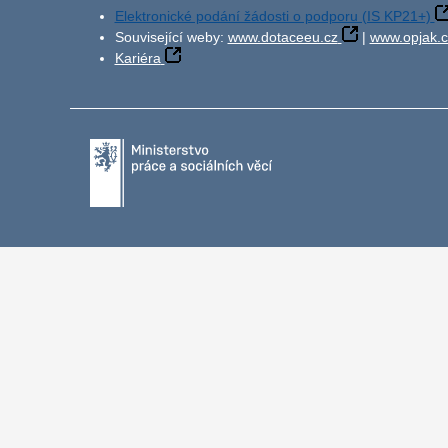
Elektronické podání žádosti o podporu (IS KP21+)
Související weby:
www.dotaceeu.cz
|
www.opjak.c
Kariéra