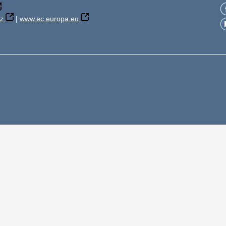
z
|
www.ec.europa.eu