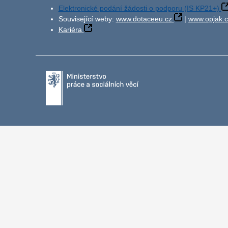
Elektronické podání žádosti o podporu (IS KP21+)
Související weby:
www.dotaceeu.cz
|
www.opjak.c
Kariéra