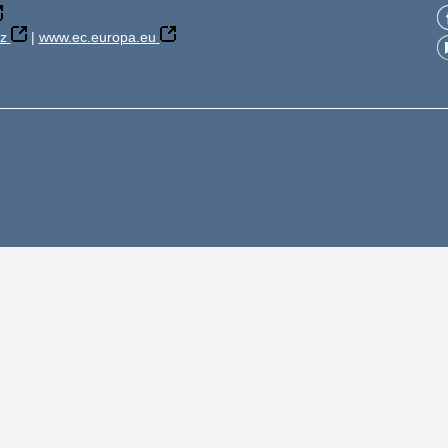
z
|
www.ec.europa.eu