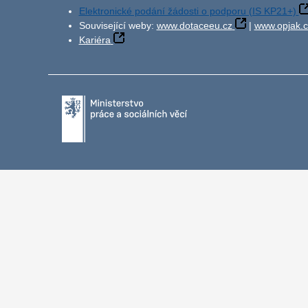
Elektronické podání žádosti o podporu (IS KP21+)
Související weby:
www.dotaceeu.cz
|
www.opjak.c
Kariéra