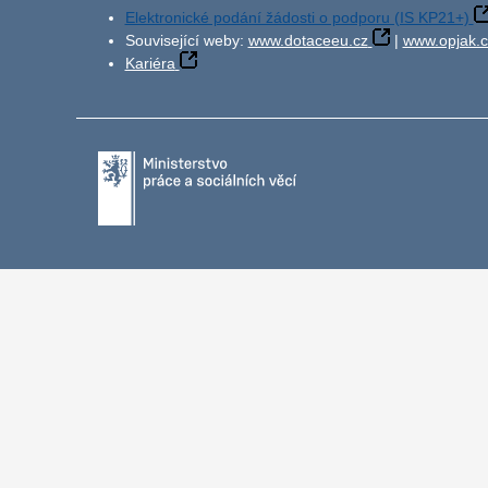
Elektronické podání žádosti o podporu (IS KP21+)
Související weby:
www.dotaceeu.cz
|
www.opjak.c
Kariéra