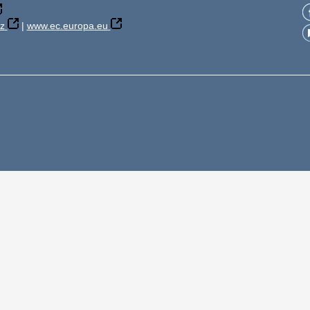
z
|
www.ec.europa.eu