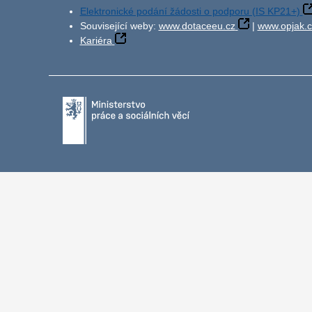
Elektronické podání žádosti o podporu (IS KP21+)
Související weby:
www.dotaceeu.cz
|
www.opjak.c
Kariéra