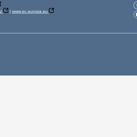
z
|
www.ec.europa.eu