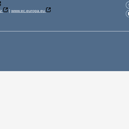
z
|
www.ec.europa.eu