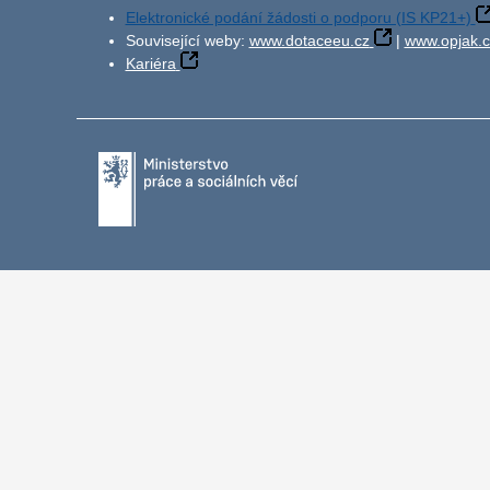
Elektronické podání žádosti o podporu (IS KP21+)
Související weby:
www.dotaceeu.cz
|
www.opjak.c
Kariéra