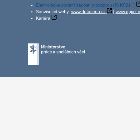
Elektronické podání žádosti o podporu (IS KP21+)
Související weby:
www.dotaceeu.cz
|
www.opjak.c
Kariéra