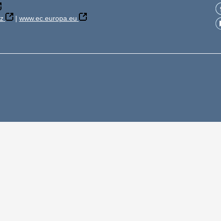
z
|
www.ec.europa.eu