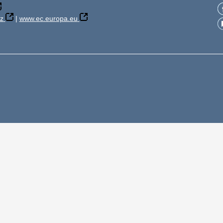
z
|
www.ec.europa.eu