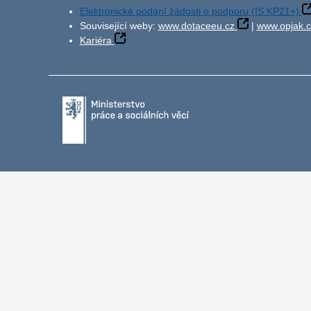
Elektronické podání žádosti o podporu (IS KP21+)
Související weby:
www.dotaceeu.cz
|
www.opjak.c
Kariéra