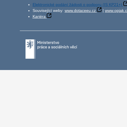
Elektronické podání žádosti o podporu (IS KP21+)
Související weby:
www.dotaceeu.cz
|
www.opjak.c
Kariéra