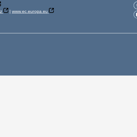
z
|
www.ec.europa.eu