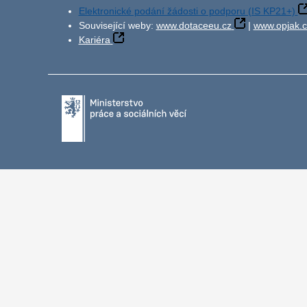
Elektronické podání žádosti o podporu (IS KP21+)
Související weby:
www.dotaceeu.cz
|
www.opjak.c
Kariéra