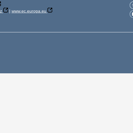
z
|
www.ec.europa.eu