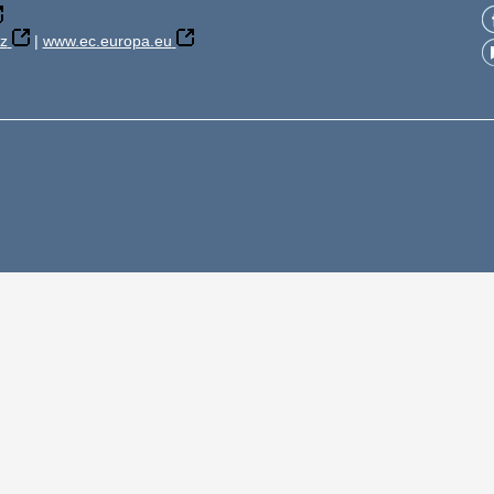
z
|
www.ec.europa.eu