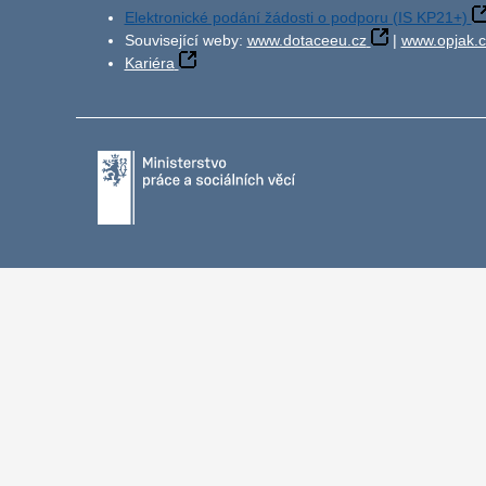
Elektronické podání žádosti o podporu (IS KP21+)
Související weby:
www.dotaceeu.cz
|
www.opjak.c
Kariéra