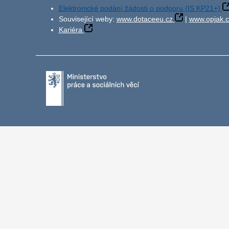
Elektronické podání žádosti o podporu (IS KP21+)
Související weby:
www.dotaceeu.cz
|
www.opjak.c
Kariéra