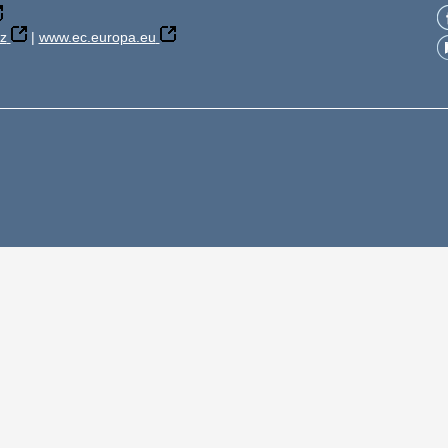
z
|
www.ec.europa.eu