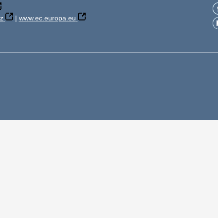
z
|
www.ec.europa.eu