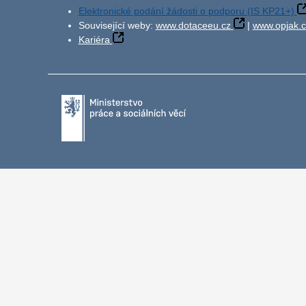
Elektronické podání žádosti o podporu (IS KP21+)
Související weby:
www.dotaceeu.cz
|
www.opjak.c
Kariéra