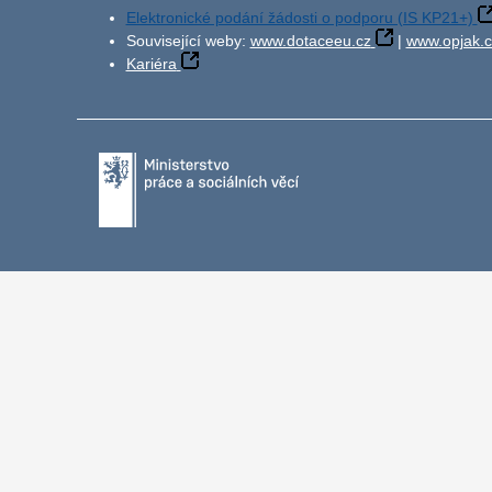
Elektronické podání žádosti o podporu (IS KP21+)
Související weby:
www.dotaceeu.cz
|
www.opjak.c
Kariéra