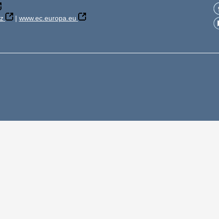
z
|
www.ec.europa.eu