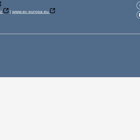
z
|
www.ec.europa.eu