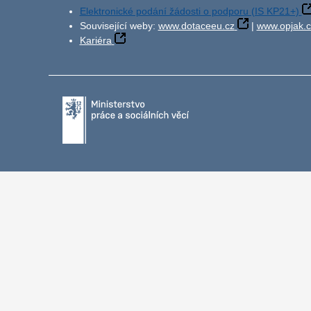
Elektronické podání žádosti o podporu (IS KP21+)
Související weby:
www.dotaceeu.cz
|
www.opjak.c
Kariéra