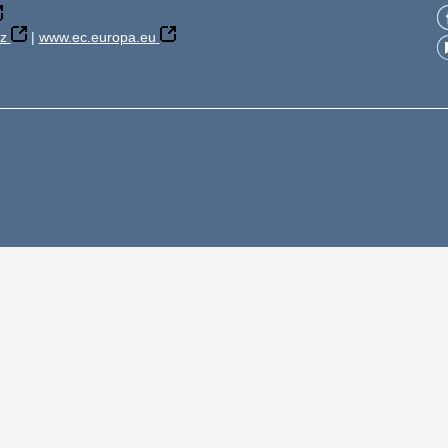
z
|
www.ec.europa.eu