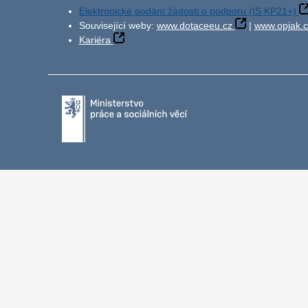
Elektronické podání žádosti o podporu (IS KP21+)
Související weby:
www.dotaceeu.cz
|
www.opjak.c
Kariéra