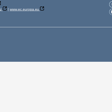
z
|
www.ec.europa.eu