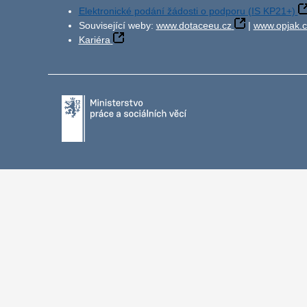
Elektronické podání žádosti o podporu (IS KP21+)
Související weby:
www.dotaceeu.cz
|
www.opjak.c
Kariéra