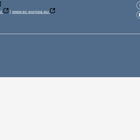
z
|
www.ec.europa.eu