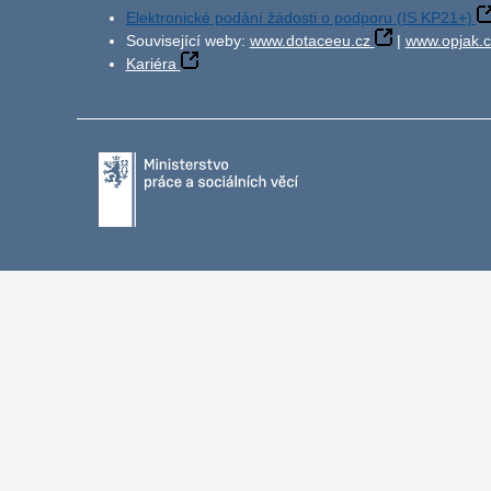
Elektronické podání žádosti o podporu (IS KP21+)
Související weby:
www.dotaceeu.cz
|
www.opjak.c
Kariéra