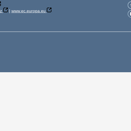
z
|
www.ec.europa.eu