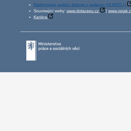
Elektronické podání žádosti o podporu (IS KP21+)
Související weby:
www.dotaceeu.cz
|
www.opjak.c
Kariéra