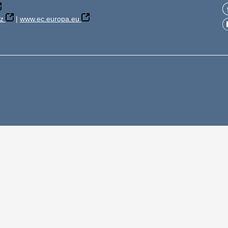
z
|
www.ec.europa.eu