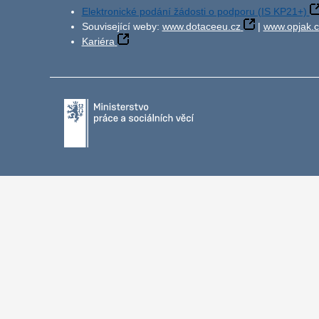
Elektronické podání žádosti o podporu (IS KP21+)
Související weby:
www.dotaceeu.cz
|
www.opjak.c
Kariéra