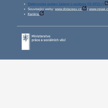
Elektronické podání žádosti o podporu (IS KP21+)
Související weby:
www.dotaceeu.cz
|
www.opjak.c
Kariéra