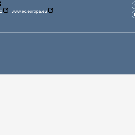
z
|
www.ec.europa.eu