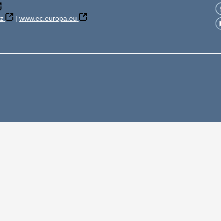
z
|
www.ec.europa.eu