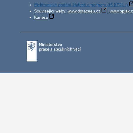
Elektronické podání žádosti o podporu (IS KP21+)
Související weby:
www.dotaceeu.cz
|
www.opjak.c
Kariéra