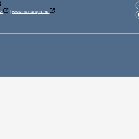
z
|
www.ec.europa.eu