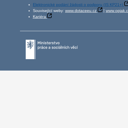
Elektronické podání žádosti o podporu (IS KP21+)
Související weby:
www.dotaceeu.cz
|
www.opjak.c
Kariéra