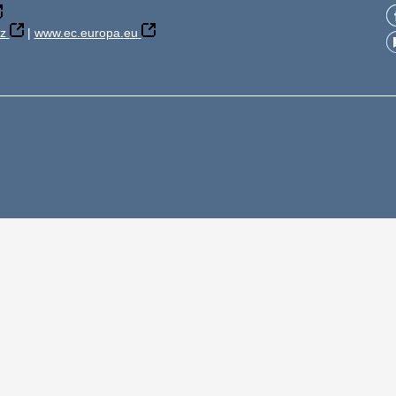
z
|
www.ec.europa.eu