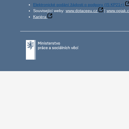
Elektronické podání žádosti o podporu (IS KP21+)
Související weby:
www.dotaceeu.cz
|
www.opjak.c
Kariéra