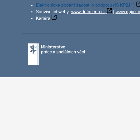
Elektronické podání žádosti o podporu (IS KP21+)
Související weby:
www.dotaceeu.cz
|
www.opjak.c
Kariéra