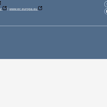
z
|
www.ec.europa.eu