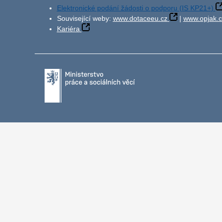
Elektronické podání žádosti o podporu (IS KP21+)
Související weby:
www.dotaceeu.cz
|
www.opjak.c
Kariéra