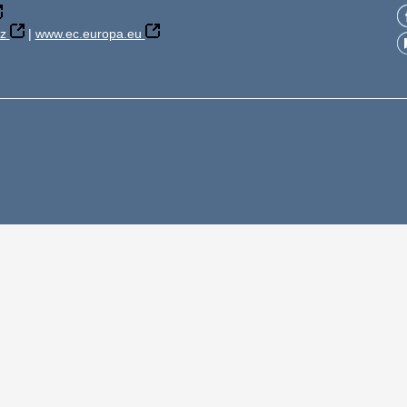
z
|
www.ec.europa.eu