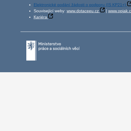
Elektronické podání žádosti o podporu (IS KP21+)
Související weby:
www.dotaceeu.cz
|
www.opjak.c
Kariéra