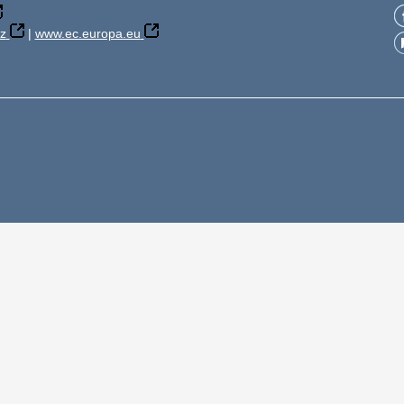
z
|
www.ec.europa.eu