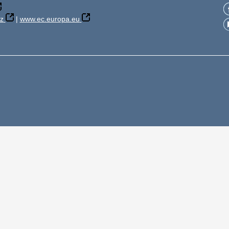
z
|
www.ec.europa.eu