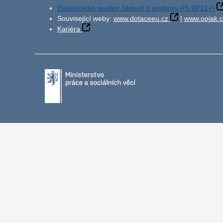
Elektronické podání žádosti o podporu (IS KP21+)
Související weby:
www.dotaceeu.cz
|
www.opjak.c
Kariéra