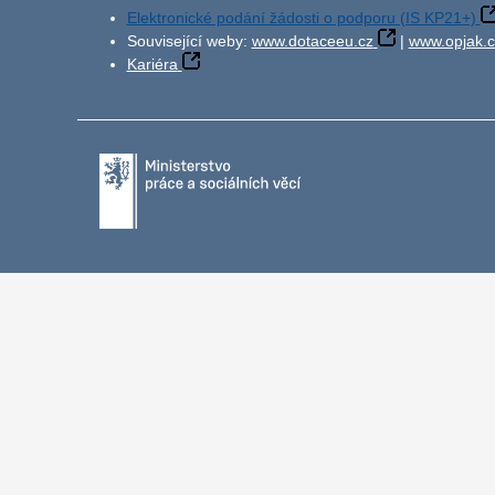
Elektronické podání žádosti o podporu (IS KP21+)
Související weby:
www.dotaceeu.cz
|
www.opjak.c
Kariéra