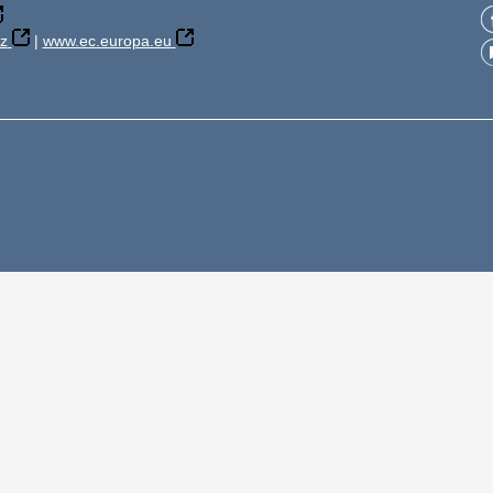
z
|
www.ec.europa.eu