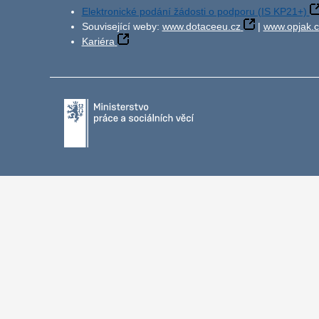
Elektronické podání žádosti o podporu (IS KP21+)
Související weby:
www.dotaceeu.cz
|
www.opjak.c
Kariéra