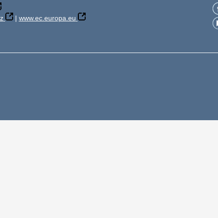
z
|
www.ec.europa.eu