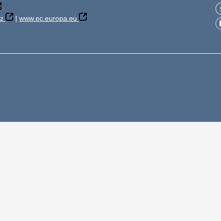
z
|
www.ec.europa.eu