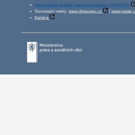
Elektronické podání žádosti o podporu (IS KP21+)
Související weby:
www.dotaceeu.cz
|
www.opjak.c
Kariéra