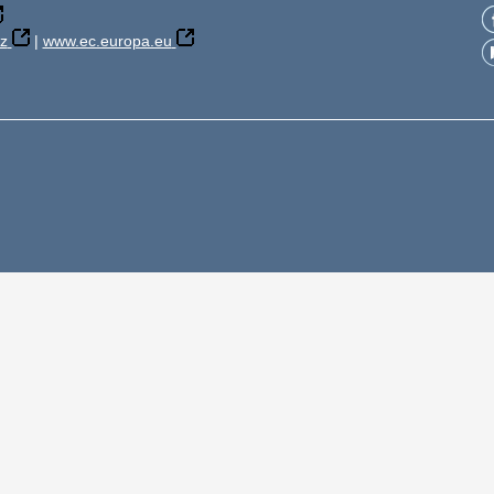
z
|
www.ec.europa.eu