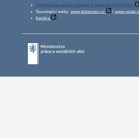
Elektronické podání žádosti o podporu (IS KP21+)
Související weby:
www.dotaceeu.cz
|
www.opjak.c
Kariéra