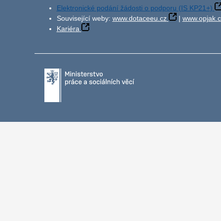
Elektronické podání žádosti o podporu (IS KP21+)
Související weby:
www.dotaceeu.cz
|
www.opjak.c
Kariéra