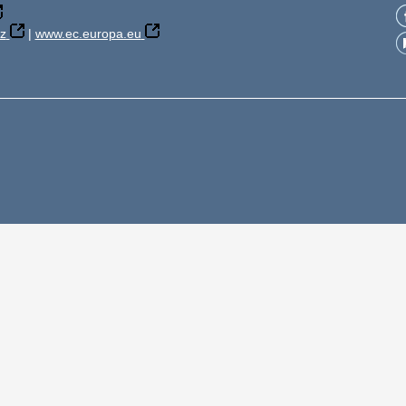
z
|
www.ec.europa.eu