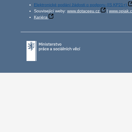
Elektronické podání žádosti o podporu (IS KP21+)
Související weby:
www.dotaceeu.cz
|
www.opjak.c
Kariéra