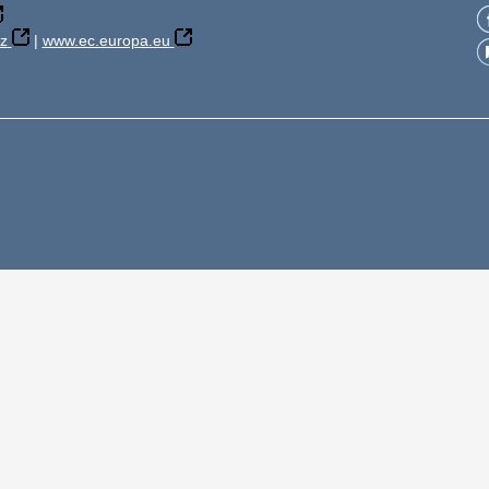
z
|
www.ec.europa.eu