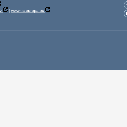
z
|
www.ec.europa.eu