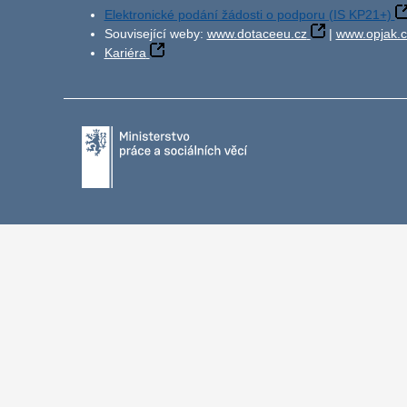
Elektronické podání žádosti o podporu (IS KP21+)
Související weby:
www.dotaceeu.cz
|
www.opjak.c
Kariéra